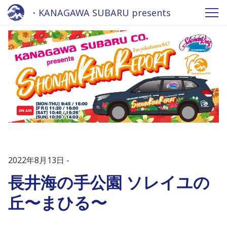
・KANAGAWA SUBARU presents
Shonan King REPORT 2022 - Fm
yokohama 84.7
2022年8月13日
長井海の手公園 ソレイユの
丘〜まひる〜