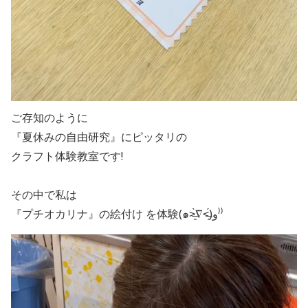
ご存知のように
『夏休みの自由研究』にピッタリの
クラフト体験教室です!
その中で私は
『プチオカリナ』の絵付け を体験(๑˃̶͈̀∇˂̶͈́)و⁾⁾