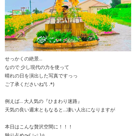
せっかくの絶景…
なので 少し現代の力を使って
晴れの日を演出した写真ですっっ
ご了承くださいね“(. .*)
例えば… 大人気の『ひまわり迷路』
天気の良い週末ともなると…凄い人出になりますが
本日はこんな贅沢空間に！！！
独り占め〜( ｰ̀֊ｰ́ )✧