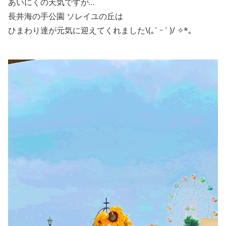
あいにくの天気ですが…
長井海の手公園 ソレイユの丘は
ひまわり達が元気に迎えてくれました\(｡˃ ᵕ ˂ )/ ✧*｡