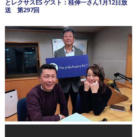
とレクサスES ゲスト：桂伸一さん1月12日放
送 第297回