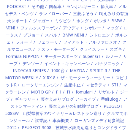
PODCAST
その他
国産車
ランボルギーニ
輸入車
メル
セデス・ベンツ
ランドローバー
三菱ふそう
DJえみりの有頂
天レポート
ジャガー
ミツビシ
ホンダ
ボルボ
BMW
MINI
フォルクスワーゲン
アウディ
シボレー
マツダ
ロ
ータス
プジョー
スバル
BMW MINI
シトロエン
ポルシ
ェ
フォード
フェラーリ
フィアット・アルファロメオ
ク
ルマニュース
テスラ・モーターズ
クライスラー
スズキ
Formula NIPPON
モータースポーツ
Super GT
ルノー
サ
ーブ
デンソー
イベント・キャンペーン
パナソニック
INDYCAR SERIES
1000台
MAZDA
SPIRIT R
THE
MOTOR WEEKLY
X RX-8
ザ・モーターウィークリー
スピリ
ットR
ロータリーエンジン
生産中止
マセラティ
STI
マ
クラーレン
MOTO GP
F 1
f1
fomular1
リザルト
ジー
プ
ギャラリー
藤本えみりブログ アーカイブ
番組Blog
ア
ストンマーティン
藤本えみりの初体験ブログ
PEUGEOT
508SW 山梨県勝沼のワイナリー＆レストラン巡り
クルマでボ
ンジュール
試乗記
車両概要
ローガンズメディ耐参戦記
2012
PEUGEOT 3008 茨城県水郷周辺巡りとロングドライブ