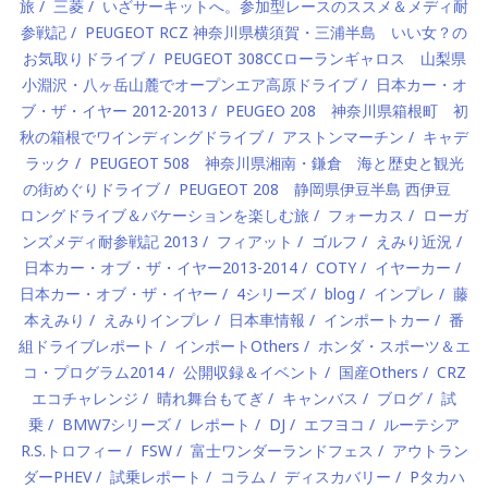
旅
三菱
いざサーキットへ。参加型レースのススメ＆メディ耐
参戦記
PEUGEOT RCZ 神奈川県横須賀・三浦半島 いい女？の
お気取りドライブ
PEUGEOT 308CCローランギャロス 山梨県
小淵沢・八ヶ岳山麓でオープンエア高原ドライブ
日本カー・オ
ブ・ザ・イヤー 2012-2013
PEUGEO 208 神奈川県箱根町 初
秋の箱根でワインディングドライブ
アストンマーチン
キャデ
ラック
PEUGEOT 508 神奈川県湘南・鎌倉 海と歴史と観光
の街めぐりドライブ
PEUGEOT 208 静岡県伊豆半島 西伊豆
ロングドライブ＆バケーションを楽しむ旅
フォーカス
ローガ
ンズメディ耐参戦記 2013
フィアット
ゴルフ
えみり近況
日本カー・オブ・ザ・イヤー2013-2014
COTY
イヤーカー
日本カー・オブ・ザ・イヤー
4シリーズ
blog
インプレ
藤
本えみり
えみりインプレ
日本車情報
インポートカー
番
組ドライブレポート
インポートOthers
ホンダ・スポーツ＆エ
コ・プログラム2014
公開収録＆イベント
国産Others
CRZ
エコチャレンジ
晴れ舞台もてぎ
キャンバス
ブログ
試
乗
BMW7シリーズ
レポート
DJ
エフヨコ
ルーテシア
R.S.トロフィー
FSW
富士ワンダーランドフェス
アウトラン
ダーPHEV
試乗レポート
コラム
ディスカバリー
Pタカハ