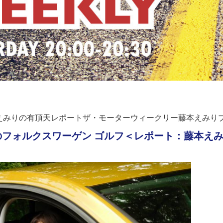
Jえみりの有頂天レポートザ・モーターウィークリー藤本えみりブ
ォルクスワーゲン ゴルフ＜レポート：藤本えみり/Emi