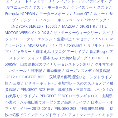
ェ
フォード
フェラーリ
フィアット・アルファロメオ
ク
ルマニュース
テスラ・モーターズ
クライスラー
スズキ
Formula NIPPON
モータースポーツ
Super GT
ルノー
サ
ーブ
デンソー
イベント・キャンペーン
パナソニック
INDYCAR SERIES
1000台
MAZDA
SPIRIT R
THE
MOTOR WEEKLY
X RX-8
ザ・モーターウィークリー
スピリ
ットR
ロータリーエンジン
生産中止
マセラティ
STI
マ
クラーレン
MOTO GP
F 1
f1
fomular1
リザルト
ジー
プ
ギャラリー
藤本えみりブログ アーカイブ
番組Blog
ア
ストンマーティン
藤本えみりの初体験ブログ
PEUGEOT
508SW 山梨県勝沼のワイナリー＆レストラン巡り
クルマでボ
ンジュール
試乗記
車両概要
ローガンズメディ耐参戦記
2012
PEUGEOT 3008 茨城県水郷周辺巡りとロングドライブ
旅
三菱
いざサーキットへ。参加型レースのススメ＆メディ耐
参戦記
PEUGEOT RCZ 神奈川県横須賀・三浦半島 いい女？の
お気取りドライブ
PEUGEOT 308CCローランギャロス 山梨県
小淵沢・八ヶ岳山麓でオープンエア高原ドライブ
日本カー・オ
ブ・ザ・イヤー 2012-2013
PEUGEO 208 神奈川県箱根町 初
秋の箱根でワインディングドライブ
アストンマーチン
キャデ