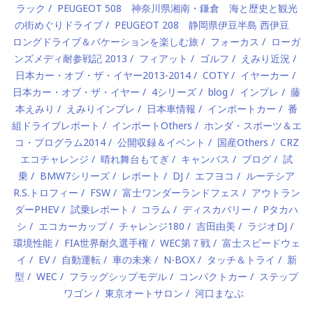
ラック
PEUGEOT 508 神奈川県湘南・鎌倉 海と歴史と観光
の街めぐりドライブ
PEUGEOT 208 静岡県伊豆半島 西伊豆
ロングドライブ＆バケーションを楽しむ旅
フォーカス
ローガ
ンズメディ耐参戦記 2013
フィアット
ゴルフ
えみり近況
日本カー・オブ・ザ・イヤー2013-2014
COTY
イヤーカー
日本カー・オブ・ザ・イヤー
4シリーズ
blog
インプレ
藤
本えみり
えみりインプレ
日本車情報
インポートカー
番
組ドライブレポート
インポートOthers
ホンダ・スポーツ＆エ
コ・プログラム2014
公開収録＆イベント
国産Others
CRZ
エコチャレンジ
晴れ舞台もてぎ
キャンバス
ブログ
試
乗
BMW7シリーズ
レポート
DJ
エフヨコ
ルーテシア
R.S.トロフィー
FSW
富士ワンダーランドフェス
アウトラン
ダーPHEV
試乗レポート
コラム
ディスカバリー
Pタカハ
シ
エコカーカップ
チャレンジ180
吉田由美
ラジオDJ
環境性能
FIA世界耐久選手権
WEC第７戦
富士スピードウェ
イ
EV
自動運転
車の未来
N-BOX
タッチ＆トライ
新
型
WEC
フラッグシップモデル
コンパクトカー
ステップ
ワゴン
東京オートサロン
河口まなぶ