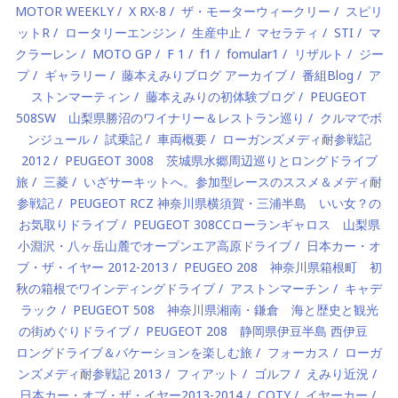
MOTOR WEEKLY
X RX-8
ザ・モーターウィークリー
スピリ
ットR
ロータリーエンジン
生産中止
マセラティ
STI
マ
クラーレン
MOTO GP
F 1
f1
fomular1
リザルト
ジー
プ
ギャラリー
藤本えみりブログ アーカイブ
番組Blog
ア
ストンマーティン
藤本えみりの初体験ブログ
PEUGEOT
508SW 山梨県勝沼のワイナリー＆レストラン巡り
クルマでボ
ンジュール
試乗記
車両概要
ローガンズメディ耐参戦記
2012
PEUGEOT 3008 茨城県水郷周辺巡りとロングドライブ
旅
三菱
いざサーキットへ。参加型レースのススメ＆メディ耐
参戦記
PEUGEOT RCZ 神奈川県横須賀・三浦半島 いい女？の
お気取りドライブ
PEUGEOT 308CCローランギャロス 山梨県
小淵沢・八ヶ岳山麓でオープンエア高原ドライブ
日本カー・オ
ブ・ザ・イヤー 2012-2013
PEUGEO 208 神奈川県箱根町 初
秋の箱根でワインディングドライブ
アストンマーチン
キャデ
ラック
PEUGEOT 508 神奈川県湘南・鎌倉 海と歴史と観光
の街めぐりドライブ
PEUGEOT 208 静岡県伊豆半島 西伊豆
ロングドライブ＆バケーションを楽しむ旅
フォーカス
ローガ
ンズメディ耐参戦記 2013
フィアット
ゴルフ
えみり近況
日本カー・オブ・ザ・イヤー2013-2014
COTY
イヤーカー