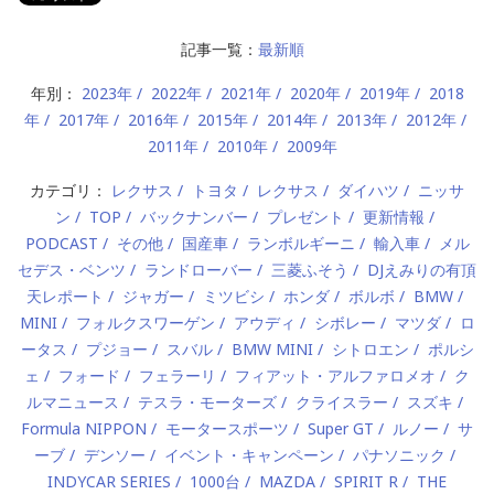
記事一覧：
最新順
年別：
2023年
2022年
2021年
2020年
2019年
2018
年
2017年
2016年
2015年
2014年
2013年
2012年
2011年
2010年
2009年
カテゴリ：
レクサス
トヨタ
レクサス
ダイハツ
ニッサ
ン
TOP
バックナンバー
プレゼント
更新情報
PODCAST
その他
国産車
ランボルギーニ
輸入車
メル
セデス・ベンツ
ランドローバー
三菱ふそう
DJえみりの有頂
天レポート
ジャガー
ミツビシ
ホンダ
ボルボ
BMW
MINI
フォルクスワーゲン
アウディ
シボレー
マツダ
ロ
ータス
プジョー
スバル
BMW MINI
シトロエン
ポルシ
ェ
フォード
フェラーリ
フィアット・アルファロメオ
ク
ルマニュース
テスラ・モーターズ
クライスラー
スズキ
Formula NIPPON
モータースポーツ
Super GT
ルノー
サ
ーブ
デンソー
イベント・キャンペーン
パナソニック
INDYCAR SERIES
1000台
MAZDA
SPIRIT R
THE