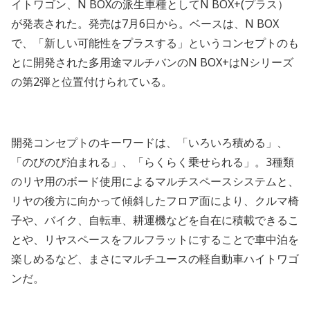
イトワゴン、N BOXの派生車種としてN BOX+(プラス）
が発表された。発売は7月6日から。ベースは、N BOX
で、「新しい可能性をプラスする」というコンセプトのも
とに開発された多用途マルチバンのN BOX+はNシリーズ
の第2弾と位置付けられている。
開発コンセプトのキーワードは、「いろいろ積める」、
「のびのび泊まれる」、「らくらく乗せられる」。3種類
のリヤ用のボード使用によるマルチスペースシステムと、
リヤの後方に向かって傾斜したフロア面により、クルマ椅
子や、バイク、自転車、耕運機などを自在に積載できるこ
とや、リヤスペースをフルフラットにすることで車中泊を
楽しめるなど、まさにマルチユースの軽自動車ハイトワゴ
ンだ。