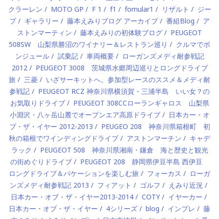
クラーレン
MOTO GP
F 1
f1
fomular1
リザルト
ジー
プ
ギャラリー
藤本えみりブログ アーカイブ
番組Blog
ア
ストンマーティン
藤本えみりの初体験ブログ
PEUGEOT
508SW 山梨県勝沼のワイナリー＆レストラン巡り
クルマでボ
ンジュール
試乗記
車両概要
ローガンズメディ耐参戦記
2012
PEUGEOT 3008 茨城県水郷周辺巡りとロングドライブ
旅
三菱
いざサーキットへ。参加型レースのススメ＆メディ耐
参戦記
PEUGEOT RCZ 神奈川県横須賀・三浦半島 いい女？の
お気取りドライブ
PEUGEOT 308CCローランギャロス 山梨県
小淵沢・八ヶ岳山麓でオープンエア高原ドライブ
日本カー・オ
ブ・ザ・イヤー 2012-2013
PEUGEO 208 神奈川県箱根町 初
秋の箱根でワインディングドライブ
アストンマーチン
キャデ
ラック
PEUGEOT 508 神奈川県湘南・鎌倉 海と歴史と観光
の街めぐりドライブ
PEUGEOT 208 静岡県伊豆半島 西伊豆
ロングドライブ＆バケーションを楽しむ旅
フォーカス
ローガ
ンズメディ耐参戦記 2013
フィアット
ゴルフ
えみり近況
日本カー・オブ・ザ・イヤー2013-2014
COTY
イヤーカー
日本カー・オブ・ザ・イヤー
4シリーズ
blog
インプレ
藤