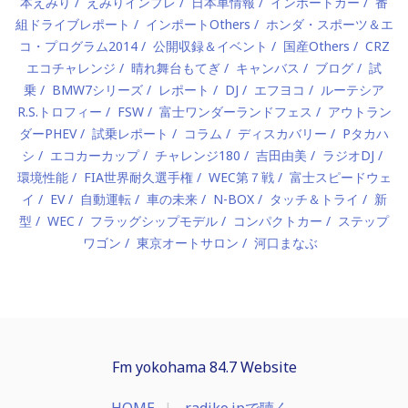
本えみり
えみりインプレ
日本車情報
インポートカー
番
組ドライブレポート
インポートOthers
ホンダ・スポーツ＆エ
コ・プログラム2014
公開収録＆イベント
国産Others
CRZ
エコチャレンジ
晴れ舞台もてぎ
キャンバス
ブログ
試
乗
BMW7シリーズ
レポート
DJ
エフヨコ
ルーテシア
R.S.トロフィー
FSW
富士ワンダーランドフェス
アウトラン
ダーPHEV
試乗レポート
コラム
ディスカバリー
Pタカハ
シ
エコカーカップ
チャレンジ180
吉田由美
ラジオDJ
環境性能
FIA世界耐久選手権
WEC第７戦
富士スピードウェ
イ
EV
自動運転
車の未来
N-BOX
タッチ＆トライ
新
型
WEC
フラッグシップモデル
コンパクトカー
ステップ
ワゴン
東京オートサロン
河口まなぶ
Fm yokohama 84.7 Website