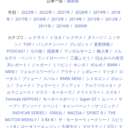
記事一覧：
最新順
年別：
2023年
2022年
2021年
2020年
2019年
2018
年
2017年
2016年
2015年
2014年
2013年
2012年
2011年
2010年
2009年
カテゴリ：
レクサス
トヨタ
レクサス
ダイハツ
ニッサ
ン
TOP
バックナンバー
プレゼント
更新情報
PODCAST
その他
国産車
ランボルギーニ
輸入車
メル
セデス・ベンツ
ランドローバー
三菱ふそう
DJえみりの有頂
天レポート
ジャガー
ミツビシ
ホンダ
ボルボ
BMW
MINI
フォルクスワーゲン
アウディ
シボレー
マツダ
ロ
ータス
プジョー
スバル
BMW MINI
シトロエン
ポルシ
ェ
フォード
フェラーリ
フィアット・アルファロメオ
ク
ルマニュース
テスラ・モーターズ
クライスラー
スズキ
Formula NIPPON
モータースポーツ
Super GT
ルノー
サ
ーブ
デンソー
イベント・キャンペーン
パナソニック
INDYCAR SERIES
1000台
MAZDA
SPIRIT R
THE
MOTOR WEEKLY
X RX-8
ザ・モーターウィークリー
スピリ
ットR
ロータリーエンジン
生産中止
マセラティ
STI
マ