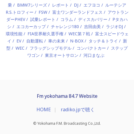
乗
BMW7シリーズ
レポート
DJ
エフヨコ
ルーテシア
R.S.トロフィー
FSW
富士ワンダーランドフェス
アウトラン
ダーPHEV
試乗レポート
コラム
ディスカバリー
Pタカハ
シ
エコカーカップ
チャレンジ180
吉田由美
ラジオDJ
環境性能
FIA世界耐久選手権
WEC第７戦
富士スピードウェ
イ
EV
自動運転
車の未来
N-BOX
タッチ＆トライ
新
型
WEC
フラッグシップモデル
コンパクトカー
ステップ
ワゴン
東京オートサロン
河口まなぶ
Fm yokohama 84.7 Website
HOME
radiko.jpで聴く
© Yokohama F.M. Broadcasting Co.,Ltd.