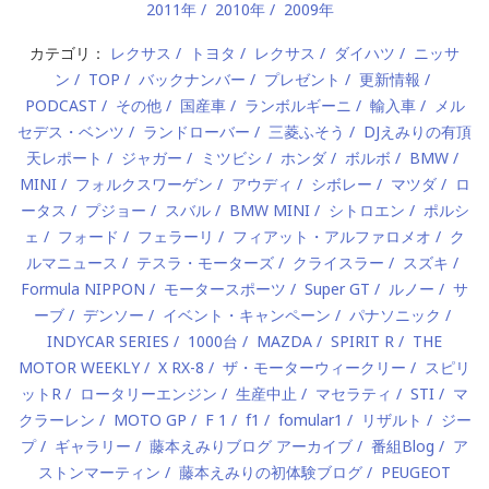
2011年
2010年
2009年
カテゴリ：
レクサス
トヨタ
レクサス
ダイハツ
ニッサ
ン
TOP
バックナンバー
プレゼント
更新情報
PODCAST
その他
国産車
ランボルギーニ
輸入車
メル
セデス・ベンツ
ランドローバー
三菱ふそう
DJえみりの有頂
天レポート
ジャガー
ミツビシ
ホンダ
ボルボ
BMW
MINI
フォルクスワーゲン
アウディ
シボレー
マツダ
ロ
ータス
プジョー
スバル
BMW MINI
シトロエン
ポルシ
ェ
フォード
フェラーリ
フィアット・アルファロメオ
ク
ルマニュース
テスラ・モーターズ
クライスラー
スズキ
Formula NIPPON
モータースポーツ
Super GT
ルノー
サ
ーブ
デンソー
イベント・キャンペーン
パナソニック
INDYCAR SERIES
1000台
MAZDA
SPIRIT R
THE
MOTOR WEEKLY
X RX-8
ザ・モーターウィークリー
スピリ
ットR
ロータリーエンジン
生産中止
マセラティ
STI
マ
クラーレン
MOTO GP
F 1
f1
fomular1
リザルト
ジー
プ
ギャラリー
藤本えみりブログ アーカイブ
番組Blog
ア
ストンマーティン
藤本えみりの初体験ブログ
PEUGEOT