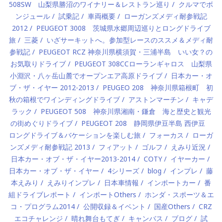
508SW 山梨県勝沼のワイナリー＆レストラン巡り
クルマでボ
ンジュール
試乗記
車両概要
ローガンズメディ耐参戦記
2012
PEUGEOT 3008 茨城県水郷周辺巡りとロングドライブ
旅
三菱
いざサーキットへ。参加型レースのススメ＆メディ耐
参戦記
PEUGEOT RCZ 神奈川県横須賀・三浦半島 いい女？の
お気取りドライブ
PEUGEOT 308CCローランギャロス 山梨県
小淵沢・八ヶ岳山麓でオープンエア高原ドライブ
日本カー・オ
ブ・ザ・イヤー 2012-2013
PEUGEO 208 神奈川県箱根町 初
秋の箱根でワインディングドライブ
アストンマーチン
キャデ
ラック
PEUGEOT 508 神奈川県湘南・鎌倉 海と歴史と観光
の街めぐりドライブ
PEUGEOT 208 静岡県伊豆半島 西伊豆
ロングドライブ＆バケーションを楽しむ旅
フォーカス
ローガ
ンズメディ耐参戦記 2013
フィアット
ゴルフ
えみり近況
日本カー・オブ・ザ・イヤー2013-2014
COTY
イヤーカー
日本カー・オブ・ザ・イヤー
4シリーズ
blog
インプレ
藤
本えみり
えみりインプレ
日本車情報
インポートカー
番
組ドライブレポート
インポートOthers
ホンダ・スポーツ＆エ
コ・プログラム2014
公開収録＆イベント
国産Others
CRZ
エコチャレンジ
晴れ舞台もてぎ
キャンバス
ブログ
試