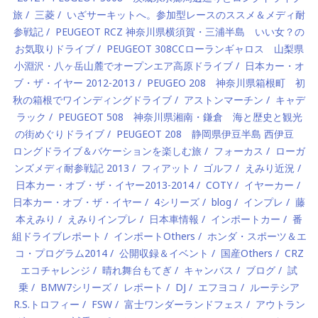
旅
三菱
いざサーキットへ。参加型レースのススメ＆メディ耐
参戦記
PEUGEOT RCZ 神奈川県横須賀・三浦半島 いい女？の
お気取りドライブ
PEUGEOT 308CCローランギャロス 山梨県
小淵沢・八ヶ岳山麓でオープンエア高原ドライブ
日本カー・オ
ブ・ザ・イヤー 2012-2013
PEUGEO 208 神奈川県箱根町 初
秋の箱根でワインディングドライブ
アストンマーチン
キャデ
ラック
PEUGEOT 508 神奈川県湘南・鎌倉 海と歴史と観光
の街めぐりドライブ
PEUGEOT 208 静岡県伊豆半島 西伊豆
ロングドライブ＆バケーションを楽しむ旅
フォーカス
ローガ
ンズメディ耐参戦記 2013
フィアット
ゴルフ
えみり近況
日本カー・オブ・ザ・イヤー2013-2014
COTY
イヤーカー
日本カー・オブ・ザ・イヤー
4シリーズ
blog
インプレ
藤
本えみり
えみりインプレ
日本車情報
インポートカー
番
組ドライブレポート
インポートOthers
ホンダ・スポーツ＆エ
コ・プログラム2014
公開収録＆イベント
国産Others
CRZ
エコチャレンジ
晴れ舞台もてぎ
キャンバス
ブログ
試
乗
BMW7シリーズ
レポート
DJ
エフヨコ
ルーテシア
R.S.トロフィー
FSW
富士ワンダーランドフェス
アウトラン