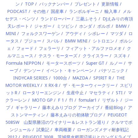
ン
TOP
バックナンバー
プレゼント
更新情報
PODCAST
その他
国産車
ランボルギーニ
輸入車
メル
セデス・ベンツ
ランドローバー
三菱ふそう
DJえみりの有頂
天レポート
ジャガー
ミツビシ
ホンダ
ボルボ
BMW
MINI
フォルクスワーゲン
アウディ
シボレー
マツダ
ロ
ータス
プジョー
スバル
BMW MINI
シトロエン
ポルシ
ェ
フォード
フェラーリ
フィアット・アルファロメオ
ク
ルマニュース
テスラ・モーターズ
クライスラー
スズキ
Formula NIPPON
モータースポーツ
Super GT
ルノー
サ
ーブ
デンソー
イベント・キャンペーン
パナソニック
INDYCAR SERIES
1000台
MAZDA
SPIRIT R
THE
MOTOR WEEKLY
X RX-8
ザ・モーターウィークリー
スピリ
ットR
ロータリーエンジン
生産中止
マセラティ
STI
マ
クラーレン
MOTO GP
F 1
f1
fomular1
リザルト
ジー
プ
ギャラリー
藤本えみりブログ アーカイブ
番組Blog
ア
ストンマーティン
藤本えみりの初体験ブログ
PEUGEOT
508SW 山梨県勝沼のワイナリー＆レストラン巡り
クルマでボ
ンジュール
試乗記
車両概要
ローガンズメディ耐参戦記
2012
PEUGEOT 3008 茨城県水郷周辺巡りとロングドライブ