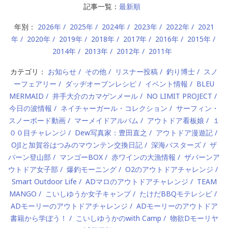
記事一覧：
最新順
年別：
2026年
2025年
2024年
2023年
2022年
2021
年
2020年
2019年
2018年
2017年
2016年
2015年
2014年
2013年
2012年
2011年
カテゴリ：
お知らせ
その他
リスナー投稿
釣り博士
スノ
ーフェアリー
ダッヂオーブンレシピ
イベント情報
BLEU
MERMAID
井手大介のカマゲンメール
NO LIMIT PROJECT
今日の波情報
ネイチャーガール・コレクション
サーフィン・
スノーボード動画
マーメイドアルバム
アウトドア看板娘
１
００目チャレンジ
Dew写真家：豊田直之
アウトドア漫遊記
OJIと加賀谷はつみのマウンテン交換日記
深海バスターズ
ザ
バーン登山部
マンゴーBOX
赤ワインの大漁情報
ザバーンア
ウトドア女子部
爆釣モーニング
O2のアウトドアチャレンジ
Smart Outdoor Life
ADマロのアウトドアチャレンジ
TEAM
MANGO
こいしゆうか女子キャンプ
たけだBBQモテレシピ
ADモーリーのアウトドアチャレンジ
ADモーリーのアウトドア
書籍から学ぼう！
こいしゆうかのwith Camp
物欲Dモーリヤ