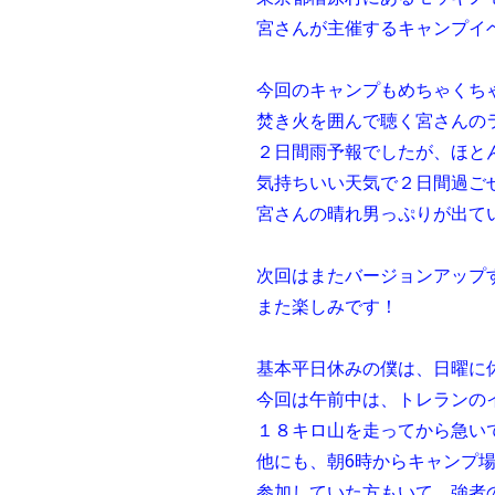
宮さんが主催するキャンプイ
今回のキャンプもめちゃくち
焚き火を囲んで聴く宮さんの
２日間雨予報でしたが、ほと
気持ちいい天気で２日間過ご
宮さんの晴れ男っぷりが出て
次回はまたバージョンアップ
また楽しみです！
基本平日休みの僕は、日曜に
今回は午前中は、トレランの
１８キロ山を走ってから急い
他にも、朝6時からキャンプ
参加していた方もいて、強者