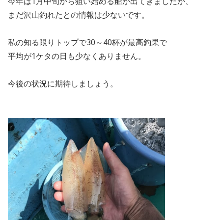
今年は
1
月中旬から狙い始める船が出てきましたが、
まだ沢山釣れたとの情報は少ないです。
私の知る限りトップで
30
～
40
杯が最高釣果で
平均が
1
ケタの日も少なくありません。
今後の状況に期待しましょう。