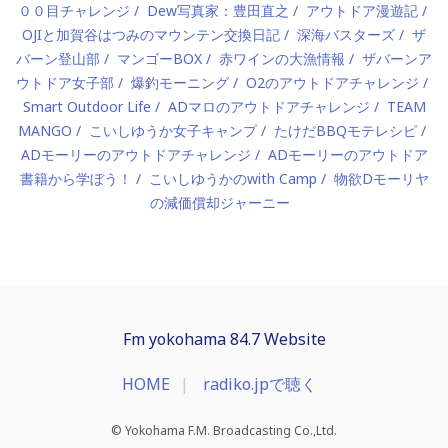
００目チャレンジ
Dew写真家：豊田直之
アウトドア漫遊記
OJIと加賀谷はつみのマウンテン交換日記
深海バスターズ
ザ
バーン登山部
マンゴーBOX
赤ワインの大漁情報
ザバーンア
ウトドア女子部
爆釣モーニング
O2のアウトドアチャレンジ
Smart Outdoor Life
ADマロのアウトドアチャレンジ
TEAM
MANGO
こいしゆうか女子キャンプ
たけだBBQモテレシピ
ADモーリーのアウトドアチャレンジ
ADモーリーのアウトドア
書籍から学ぼう！
こいしゆうかのwith Camp
物欲Dモーリヤ
の減価償却ジャーニー
Fm yokohama 84.7 Website
HOME
radiko.jpで聴く
© Yokohama F.M. Broadcasting Co.,Ltd.