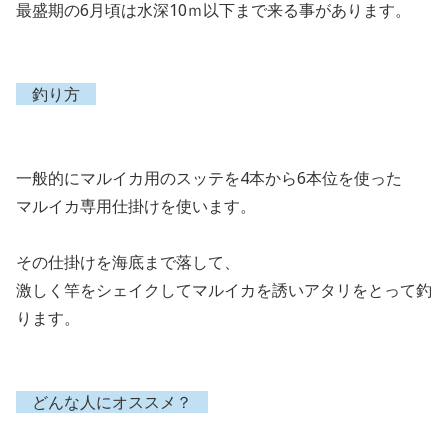
最盛期の
6
月頃は水深
10
ｍ以下まで来る事があります。
釣り方
一般的にマルイカ用のスッテを
4
本から
6
本位を使った
マルイカ専用仕掛けを使います。
その仕掛けを海底まで落して、
激しく竿をシェイクしてマルイカを誘いアタリをとって釣
ります。
どんな人にオススメ？