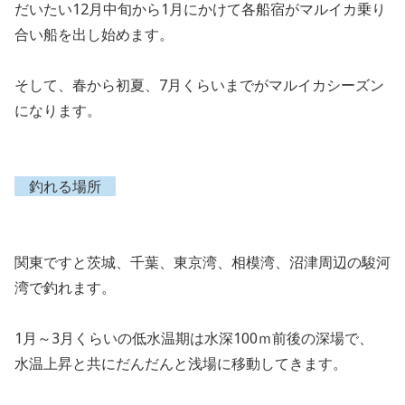
だいたい
12
月中旬から
1
月にかけて各船宿がマルイカ乗り
合い船を出し始めます。
そして、春から初夏、
7
月くらいまでがマルイカシーズン
になります。
釣れる場所
関東ですと茨城、千葉、東京湾、相模湾、沼津周辺の駿河
湾で釣れます。
1
月～
3
月くらいの低水温期は水深
100
ｍ前後の深場で、
水温上昇と共にだんだんと浅場に移動してきます。