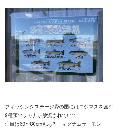
フィッシングステージ彩の国にはニジマスを含む
8
種類のサカナが放流されていて、
注目は
60
〜
80cm
もある「マグナムサーモン」。