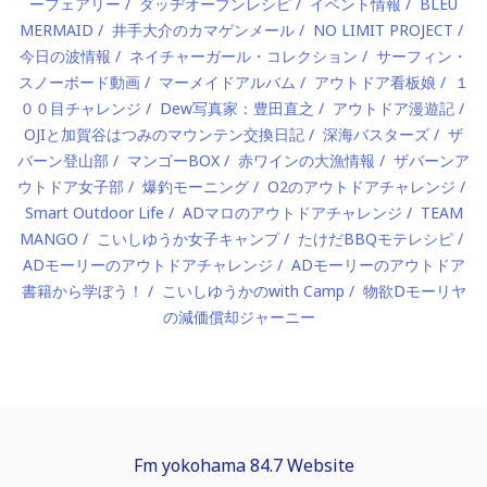
ーフェアリー
ダッヂオーブンレシピ
イベント情報
BLEU
MERMAID
井手大介のカマゲンメール
NO LIMIT PROJECT
今日の波情報
ネイチャーガール・コレクション
サーフィン・
スノーボード動画
マーメイドアルバム
アウトドア看板娘
１
００目チャレンジ
Dew写真家：豊田直之
アウトドア漫遊記
OJIと加賀谷はつみのマウンテン交換日記
深海バスターズ
ザ
バーン登山部
マンゴーBOX
赤ワインの大漁情報
ザバーンア
ウトドア女子部
爆釣モーニング
O2のアウトドアチャレンジ
Smart Outdoor Life
ADマロのアウトドアチャレンジ
TEAM
MANGO
こいしゆうか女子キャンプ
たけだBBQモテレシピ
ADモーリーのアウトドアチャレンジ
ADモーリーのアウトドア
書籍から学ぼう！
こいしゆうかのwith Camp
物欲Dモーリヤ
の減価償却ジャーニー
Fm yokohama 84.7 Website