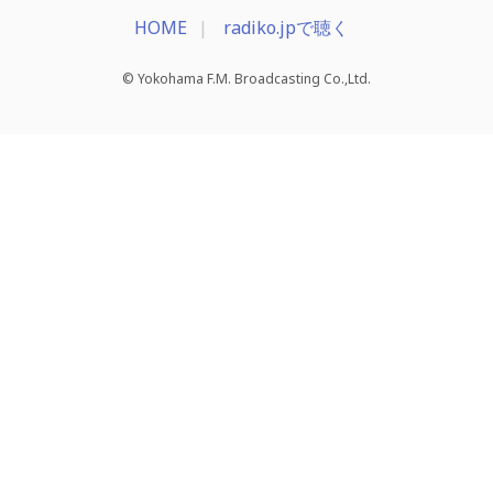
HOME
radiko.jpで聴く
© Yokohama F.M. Broadcasting Co.,Ltd.