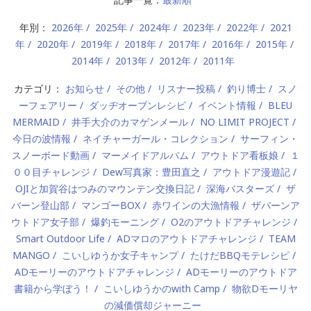
年別：
2026年
2025年
2024年
2023年
2022年
2021
年
2020年
2019年
2018年
2017年
2016年
2015年
2014年
2013年
2012年
2011年
カテゴリ：
お知らせ
その他
リスナー投稿
釣り博士
スノ
ーフェアリー
ダッヂオーブンレシピ
イベント情報
BLEU
MERMAID
井手大介のカマゲンメール
NO LIMIT PROJECT
今日の波情報
ネイチャーガール・コレクション
サーフィン・
スノーボード動画
マーメイドアルバム
アウトドア看板娘
１
００目チャレンジ
Dew写真家：豊田直之
アウトドア漫遊記
OJIと加賀谷はつみのマウンテン交換日記
深海バスターズ
ザ
バーン登山部
マンゴーBOX
赤ワインの大漁情報
ザバーンア
ウトドア女子部
爆釣モーニング
O2のアウトドアチャレンジ
Smart Outdoor Life
ADマロのアウトドアチャレンジ
TEAM
MANGO
こいしゆうか女子キャンプ
たけだBBQモテレシピ
ADモーリーのアウトドアチャレンジ
ADモーリーのアウトドア
書籍から学ぼう！
こいしゆうかのwith Camp
物欲Dモーリヤ
の減価償却ジャーニー