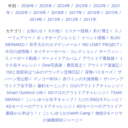
年別：
2026年
2025年
2024年
2023年
2022年
2021
年
2020年
2019年
2018年
2017年
2016年
2015年
2014年
2013年
2012年
2011年
カテゴリ：
お知らせ
その他
リスナー投稿
釣り博士
スノ
ーフェアリー
ダッヂオーブンレシピ
イベント情報
BLEU
MERMAID
井手大介のカマゲンメール
NO LIMIT PROJECT
今日の波情報
ネイチャーガール・コレクション
サーフィン・
スノーボード動画
マーメイドアルバム
アウトドア看板娘
１
００目チャレンジ
Dew写真家：豊田直之
アウトドア漫遊記
OJIと加賀谷はつみのマウンテン交換日記
深海バスターズ
ザ
バーン登山部
マンゴーBOX
赤ワインの大漁情報
ザバーンア
ウトドア女子部
爆釣モーニング
O2のアウトドアチャレンジ
Smart Outdoor Life
ADマロのアウトドアチャレンジ
TEAM
MANGO
こいしゆうか女子キャンプ
たけだBBQモテレシピ
ADモーリーのアウトドアチャレンジ
ADモーリーのアウトドア
書籍から学ぼう！
こいしゆうかのwith Camp
物欲Dモーリヤ
の減価償却ジャーニー