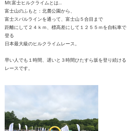
Mt.富士ヒルクライムとは…
富士山のふもと：北麓公園から、
富士スバルラインを通って、富士山５合目まで
距離にして２４ｋｍ、標高差にして１２５５ｍを自転車で
登る
日本最大級のヒルクライムレース。
早い人でも１時間、遅いと３時間ひたすら坂を登り続ける
レースです。