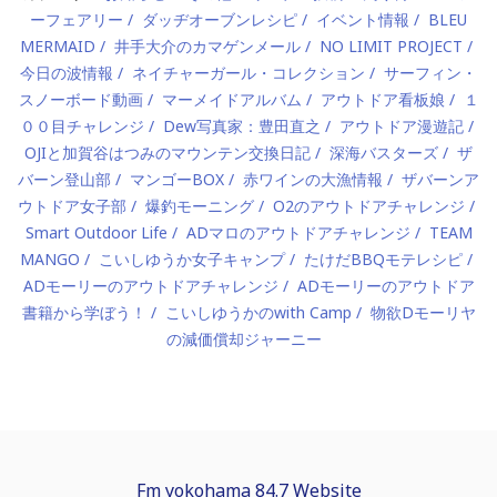
ーフェアリー
ダッヂオーブンレシピ
イベント情報
BLEU
MERMAID
井手大介のカマゲンメール
NO LIMIT PROJECT
今日の波情報
ネイチャーガール・コレクション
サーフィン・
スノーボード動画
マーメイドアルバム
アウトドア看板娘
１
００目チャレンジ
Dew写真家：豊田直之
アウトドア漫遊記
OJIと加賀谷はつみのマウンテン交換日記
深海バスターズ
ザ
バーン登山部
マンゴーBOX
赤ワインの大漁情報
ザバーンア
ウトドア女子部
爆釣モーニング
O2のアウトドアチャレンジ
Smart Outdoor Life
ADマロのアウトドアチャレンジ
TEAM
MANGO
こいしゆうか女子キャンプ
たけだBBQモテレシピ
ADモーリーのアウトドアチャレンジ
ADモーリーのアウトドア
書籍から学ぼう！
こいしゆうかのwith Camp
物欲Dモーリヤ
の減価償却ジャーニー
Fm yokohama 84.7 Website