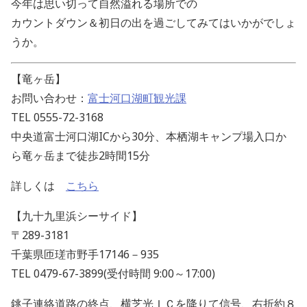
今年は思い切って自然溢れる場所での
カウントダウン＆初日の出を過ごしてみてはいかがでしょ
うか。
【竜ヶ岳】
お問い合わせ：
富士河口湖町観光課
TEL 0555-72-3168
中央道富士河口湖ICから30分、本栖湖キャンプ場入口か
ら竜ヶ岳まで徒歩2時間15分
詳しくは
こちら
【九十九里浜シーサイド】
〒289-3181
千葉県匝瑳市野手17146－935
TEL 0479-67-3899(受付時間 9:00～17:00)
銚子連絡道路の終点、横芝光ＩＣを降りて信号、右折約８