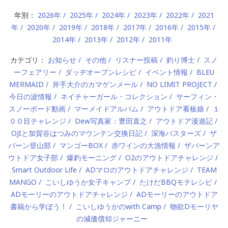
年別：
2026年
2025年
2024年
2023年
2022年
2021
年
2020年
2019年
2018年
2017年
2016年
2015年
2014年
2013年
2012年
2011年
カテゴリ：
お知らせ
その他
リスナー投稿
釣り博士
スノ
ーフェアリー
ダッヂオーブンレシピ
イベント情報
BLEU
MERMAID
井手大介のカマゲンメール
NO LIMIT PROJECT
今日の波情報
ネイチャーガール・コレクション
サーフィン・
スノーボード動画
マーメイドアルバム
アウトドア看板娘
１
００目チャレンジ
Dew写真家：豊田直之
アウトドア漫遊記
OJIと加賀谷はつみのマウンテン交換日記
深海バスターズ
ザ
バーン登山部
マンゴーBOX
赤ワインの大漁情報
ザバーンア
ウトドア女子部
爆釣モーニング
O2のアウトドアチャレンジ
Smart Outdoor Life
ADマロのアウトドアチャレンジ
TEAM
MANGO
こいしゆうか女子キャンプ
たけだBBQモテレシピ
ADモーリーのアウトドアチャレンジ
ADモーリーのアウトドア
書籍から学ぼう！
こいしゆうかのwith Camp
物欲Dモーリヤ
の減価償却ジャーニー