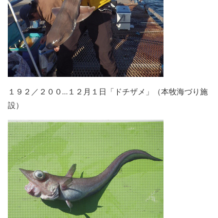
１９２／２００…１２月１日「ドチザメ」（本牧海づり施
設）