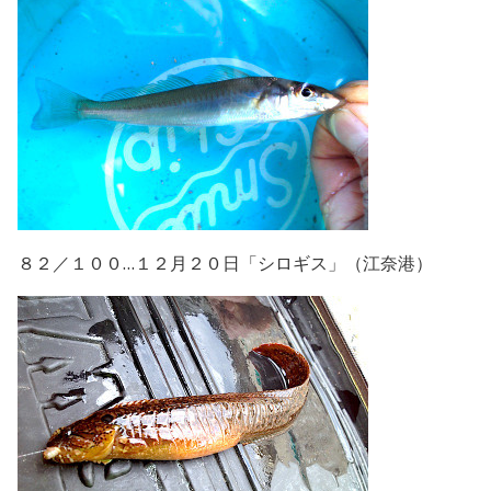
８２／１００…１２月２０日「シロギス」（江奈港）