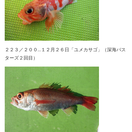
２２３／２００…１２月２６日「ユメカサゴ」（深海バス
ターズ２回目）