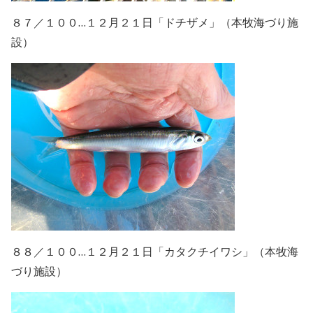
８７／１００…１２月２１日「ドチザメ」（本牧海づり施
設）
８８／１００…１２月２１日「カタクチイワシ」（本牧海
づり施設）