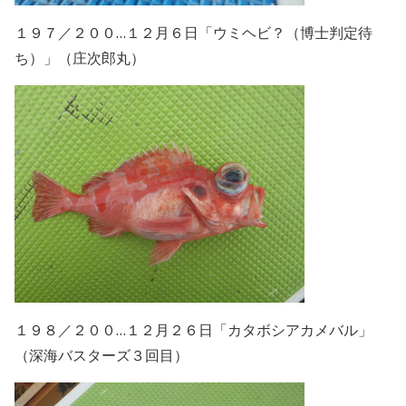
１９７／２００…１２月６日「ウミヘビ？（博士判定待
ち）」（庄次郎丸）
１９８／２００…１２月２６日「カタボシアカメバル」
（深海バスターズ３回目）