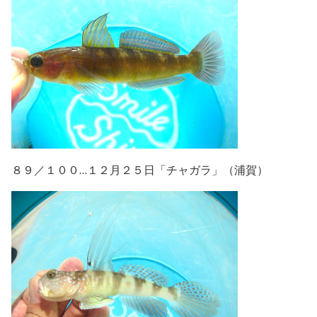
８９／１００…１２月２５日「チャガラ」（浦賀）