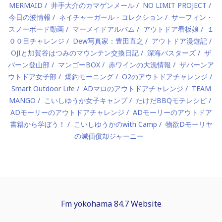
MERMAID
井手大介のカマゲンメール
NO LIMIT PROJECT
今日の波情報
ネイチャーガール・コレクション
サーフィン・
スノーボード動画
マーメイドアルバム
アウトドア看板娘
１
００目チャレンジ
Dew写真家：豊田直之
アウトドア漫遊記
OJIと加賀谷はつみのマウンテン交換日記
深海バスターズ
ザ
バーン登山部
マンゴーBOX
赤ワインの大漁情報
ザバーンア
ウトドア女子部
爆釣モーニング
O2のアウトドアチャレンジ
Smart Outdoor Life
ADマロのアウトドアチャレンジ
TEAM
MANGO
こいしゆうか女子キャンプ
たけだBBQモテレシピ
ADモーリーのアウトドアチャレンジ
ADモーリーのアウトドア
書籍から学ぼう！
こいしゆうかのwith Camp
物欲Dモーリヤ
の減価償却ジャーニー
Fm yokohama 84.7 Website