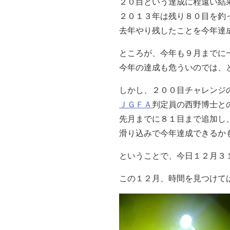
２０目という達成に程遠い結
２０１３年は残り８０目を釣
去年やり残したことを今年達
ところが、今年も９月までに
今年の達成も危ういのでは、
しかし、２００目チャレンジ
ＪＧＦＡ
判定員の西野博士と
先月までに８１目まで追加し
滑り込みで今年達成できるか
ということで、今日１２月３
この１２月、時間を見つけて