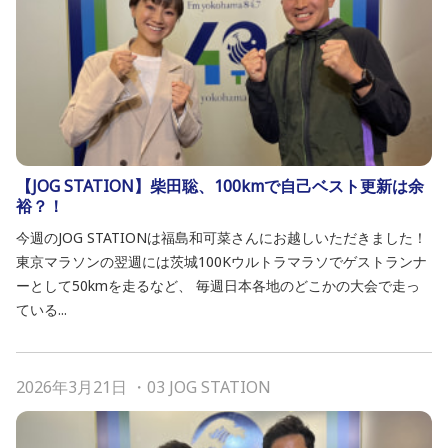
【JOG STATION】柴田聡、100kmで自己ベスト更新は余
裕？！
今週のJOG STATIONは福島和可菜さんにお越しいただきました！
東京マラソンの翌週には茨城100Kウルトラマラソでゲストランナ
ーとして50kmを走るなど、 毎週日本各地のどこかの大会で走っ
ている...
2026年3月21日
・
03 JOG STATION