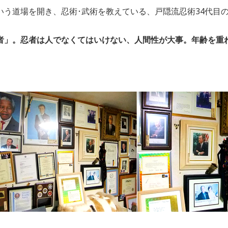
いう道場を開き、忍術･武術を教えている、戸隠流忍術34代目
者」。忍者は人でなくてはいけない、人間性が大事。年齢を重