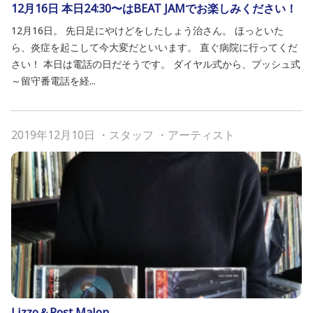
12月16日 本日24:30〜はBEAT JAMでお楽しみください！
12月16日。 先日足にやけどをしたしょう治さん。 ほっといた
ら、炎症を起こして今大変だといいます。 直ぐ病院に行ってくだ
さい！ 本日は電話の日だそうです。 ダイヤル式から、プッシュ式
～留守番電話を経...
2019年12月10日
・
スタッフ
・
アーティスト
Lizzo＆Post Malon