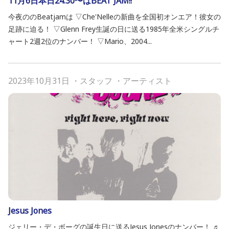
11月6日本日24:30〜はBEAT JAM!!
今夜ののBeatjamは ▽Che'Nelleの新曲を全国初オンエア！彼女の
足跡に迫る！ ▽Glenn Frey生誕の日に送る1985年全米シングルチ
ャート2週2位のナンバー！ ▽Mario、2004...
2023年10月31日
・
スタッフ
・
アーティスト
Jesus Jones
ジェリー・デ・ボーグの誕生日に送るJesus Jonesのナンバー！ ♬