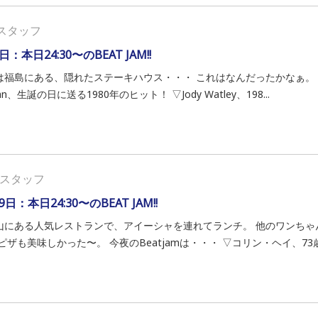
スタッフ
日：本日24:30〜のBEAT JAM!!
福島にある、隠れたステーキハウス・・・ これはなんだったかなぁ。 今夜のB
an、生誕の日に送る1980年のヒット！ ▽Jody Watley、198...
スタッフ
9日：本日24:30〜のBEAT JAM!!
山にある人気レストランで、アイーシャを連れてランチ。 他のワンちゃ
ピザも美味しかった〜。 今夜のBeatjamは・・・ ▽コリン・ヘイ、73歳