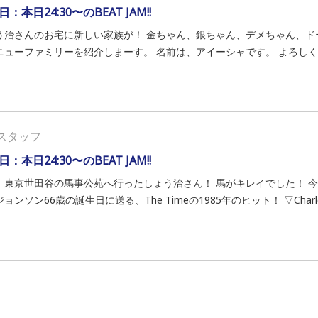
日：本日24:30〜のBEAT JAM!!
う治さんのお宅に新しい家族が！ 金ちゃん、銀ちゃん、デメちゃん、ド
ニューファミリーを紹介しまーす。 名前は、アイーシャです。 よろしくね。ワ
スタッフ
日：本日24:30〜のBEAT JAM!!
、東京世田谷の馬事公苑へ行ったしょう治さん！ 馬がキレイでした！ 今夜の
ョンソン66歳の誕生日に送る、The Timeの1985年のヒット！ ▽Charlen