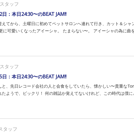
スタッフ
2日：本日24:30〜のBEAT JAM!!
迎えてから、土曜日に初めてペットサロンへ連れて行き、カット＆シャ
 更に可愛いくなったアイーシャ。 たまらない〜。 アイーシャの為に曲を作
スタッフ
5日：本日24:30〜のBEAT JAM!!
んと、先日レコード会社の人と会食をしていたら、懐かしい〜貴重なTomor
れたようで、ビックリ！ 何の雑誌か覚えてないけれど、この時代は僕にとっ
スタッフ