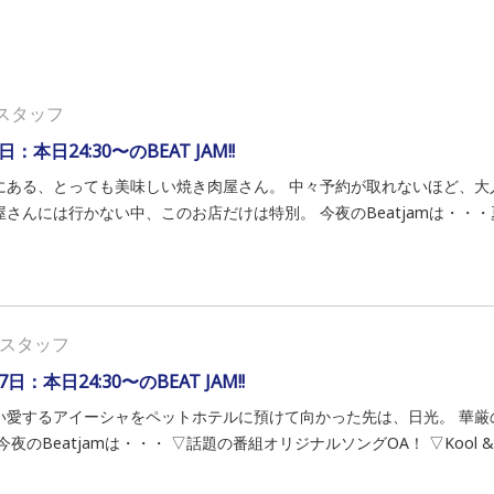
スタッフ
日：本日24:30〜のBEAT JAM!!
にある、とっても美味しい焼き肉屋さん。 中々予約が取れないほど、大
屋さんには行かない中、このお店だけは特別。 今夜のBeatjamは・・・
スタッフ
7日：本日24:30〜のBEAT JAM!!
い愛するアイーシャをペットホテルに預けて向かった先は、日光。 華厳
今夜のBeatjamは・・・ ▽話題の番組オリジナルソングOA！ ▽Kool & The