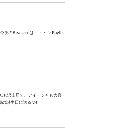
eatjamは・・・ ▽Phyllis
んも沢山居て、アイーシャも大喜
の誕生日に送るMe...