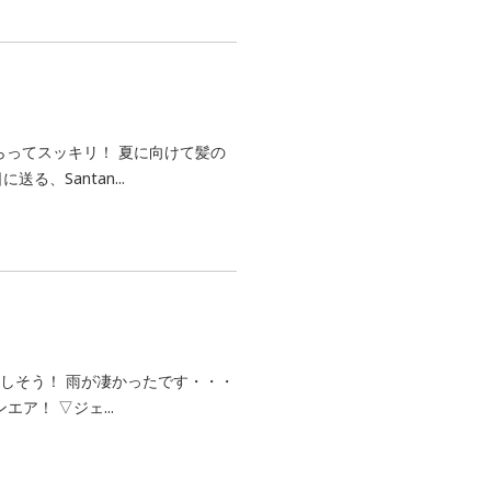
ってスッキリ！ 夏に向けて髪の
る、Santan...
しそう！ 雨が凄かったです・・・
ア！ ▽ジェ...