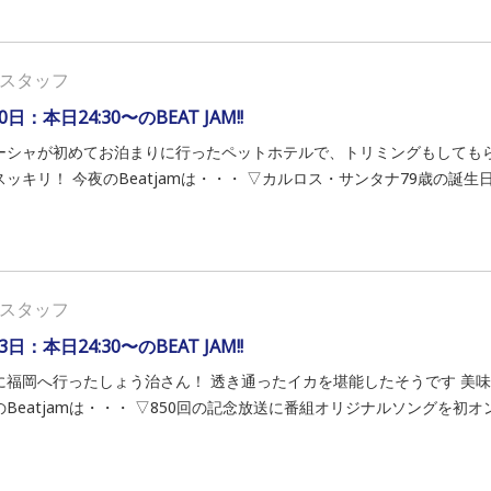
スタッフ
0日：本日24:30〜のBEAT JAM!!
ーシャが初めてお泊まりに行ったペットホテルで、トリミングもしてもら
ッキリ！ 今夜のBeatjamは・・・ ▽カルロス・サンタナ79歳の誕生日に送
スタッフ
3日：本日24:30〜のBEAT JAM!!
に福岡へ行ったしょう治さん！ 透き通ったイカを堪能したそうです 美味
Beatjamは・・・ ▽850回の記念放送に番組オリジナルソングを初オンエ