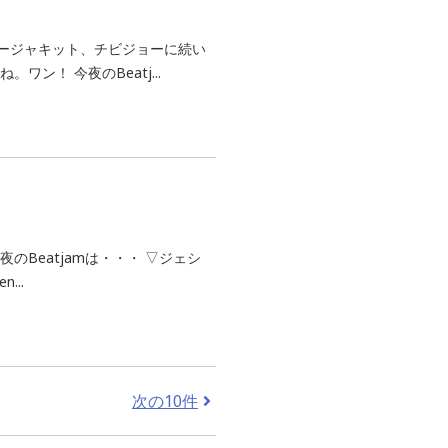
ージャキット、チビジョーに続い
ン！ 今夜のBeatj...
Beatjamは・・・ ▽ジェシ
...
次の10件