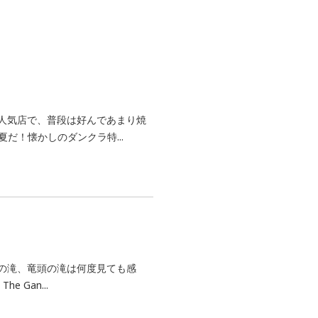
人気店で、普段は好んであまり焼
夏だ！懐かしのダンクラ特...
の滝、竜頭の滝は何度見ても感
 Gan...