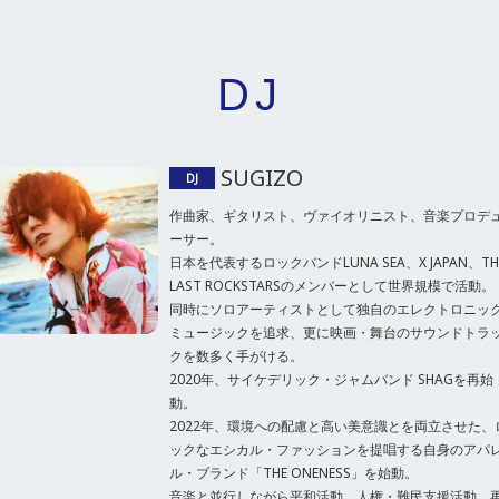
DJ
SUGIZO
DJ
作曲家、ギタリスト、ヴァイオリニスト、音楽プロデ
ーサー。 

日本を代表するロックバンドLUNA SEA、X JAPAN、THE
LAST ROCKSTARSのメンバーとして世界規模で活動。

同時にソロアーティストとして独自のエレクトロニッ
ミュージックを追求、更に映画・舞台のサウンドトラ
クを数多く手がける。

2020年、サイケデリック・ジャムバンド SHAGを再始
動。

2022年、環境への配慮と高い美意識とを両立させた、
ックなエシカル・ファッションを提唱する自身のアパ
ル・ブランド「THE ONENESS」を始動。

音楽と並行しながら平和活動、人権・難民支援活動、