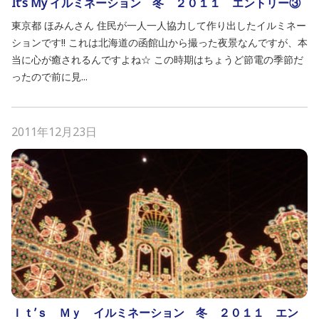
It’s My イルミネーション 冬 ２０１１ エントリー③
東京都 ほみんさん 住民が一人一人協力して作り出したイルミネー
ションです!! これは北海道の函館山から撮った夜景なんですが、本
当に心が癒されるんですよね☆ この時期はちょうど節電の季節だ
ったので前に見...
2011年12月23日
Ｉｔ’ｓ Ｍｙ イルミネーション 冬 ２０１１ エン