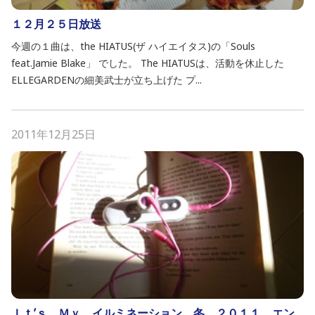
１２月２５日放送
今週の１曲は、the HIATUS(ザ ハイエイタス)の「Souls
feat.Jamie Blake」 でした。 The HIATUSは、活動を休止した
ELLEGARDENの細美武士が立ち上げた プ...
2011年12月25日
Ｉｔ’ｓ Ｍｙ イルミネーション 冬 ２０１１ エン