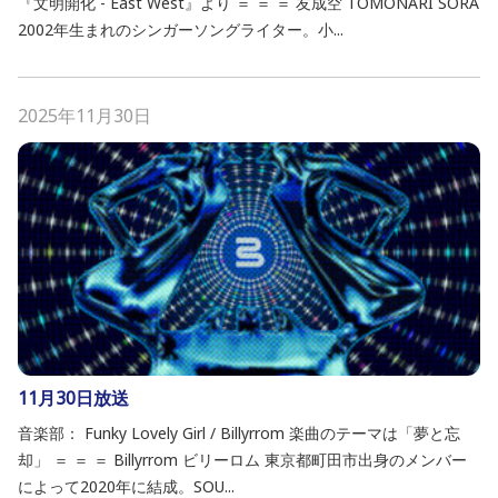
『文明開化 - East West』より ＝ ＝ ＝ 友成空 TOMONARI SORA
2002年生まれのシンガーソングライター。小...
2025年11月30日
11月30日放送
音楽部： Funky Lovely Girl / Billyrrom 楽曲のテーマは「夢と忘
却」 ＝ ＝ ＝ Billyrrom ビリーロム 東京都町田市出身のメンバー
によって2020年に結成。SOU...