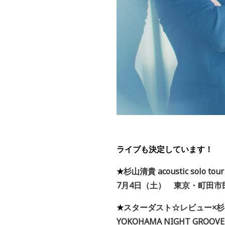
ライブも決定しています！
★
杉山清貴
acoustic solo tour
7
月
4
日（土） 東京・町田市
★
スターダスト☆レビュー×
YOKOHAMA NIGHT GROOVE