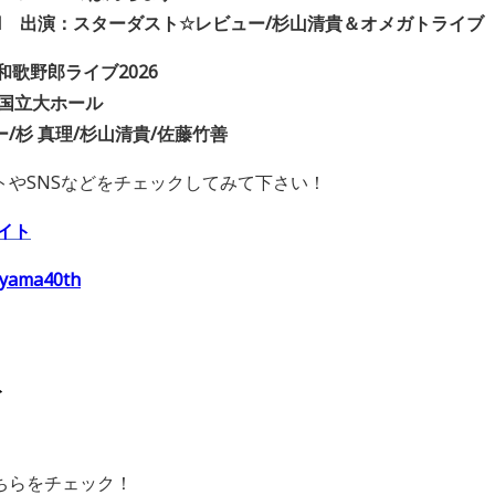
M
出演：スターダスト
☆
レビュー/杉山清貴＆オメガトライブ
s 昭和歌野郎ライブ2026
 国立大ホール
ー
/
杉 真理
/
杉山清貴
/
佐藤竹善
トや
SNS
などをチェックしてみて下さい！
イト
iyama40th
ト
ちらをチェック！