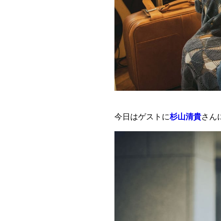
今日は
ゲストに
杉山清貴
さん