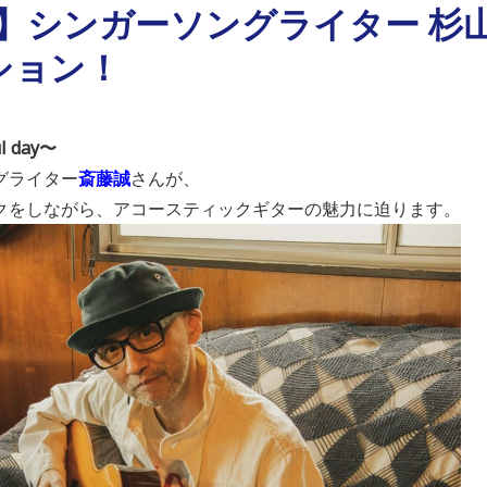
NE】シンガーソングライター 
ション！
ul day〜
グライター
斎藤誠
さんが、
クをしながら、アコースティックギターの魅力に迫ります。