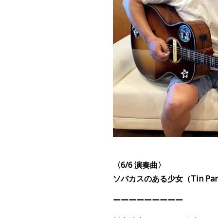
〈6/6
演奏
曲〉
ソバカスのある少女
（Tin Pan
ーーーーーーーーー