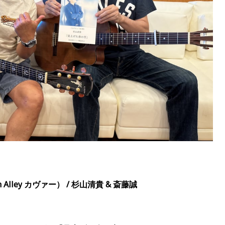
 Alley
カヴァー） / 杉山清貴
&
斎藤誠