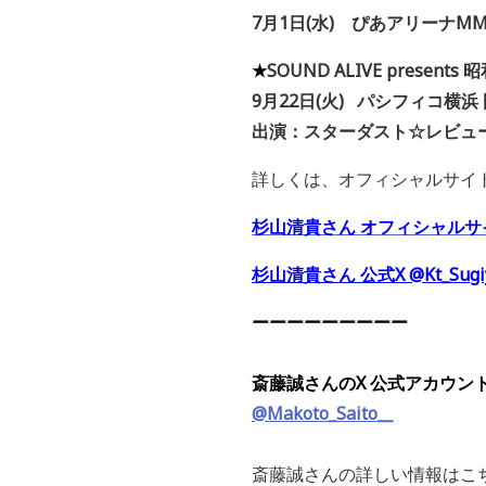
7
月
1
日
(
水
)
ぴあアリーナ
M
★
SOUND ALIVE present
9
月
22
日
(
火
)
パシフィコ横浜
出演：スターダスト☆レビュ
詳しくは、オフィシャルサイ
杉山清貴さん オフィシャルサ
杉山清貴
さん 公式X
@Kt_Sug
ーーーーーーーーー
斎藤誠さんのX 公式アカウン
@Makoto_Saito__
斎藤誠さんの詳しい情報はこ