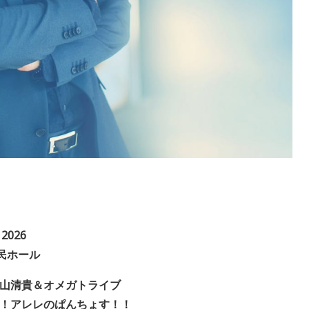
 2026
民ホール
杉山清貴＆オメガトライブ
！アレレのぱんちょす！！