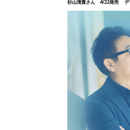
杉山清貴さん
4/22発売
デ