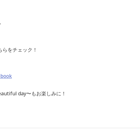
ト
ちらをチェック！
ebook
beautiful day〜もお楽しみに！