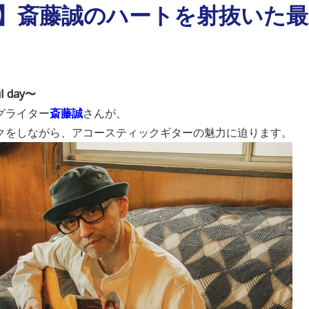
NE】斎藤誠のハートを射抜いた
ul day〜
グライター
斎藤誠
さんが、
クをしながら、アコースティックギターの魅力に迫ります。