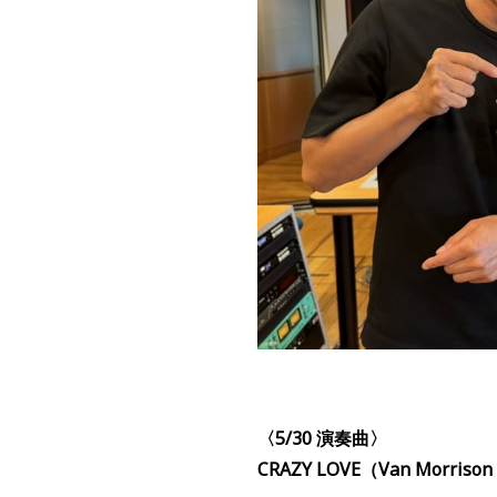
〈5/30
演奏
曲〉
CRAZY LOVE
（
Van Morrison