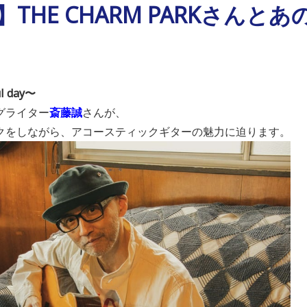
E】THE CHARM PARKさん
ul day〜
グライター
斎藤誠
さんが、
クをしながら、アコースティックギターの魅力に迫ります。