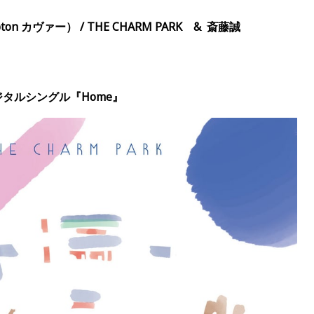
pton
カヴァー） /
THE CHARM PARK
&
斎藤誠
デジタル
シングル
『
Home
』