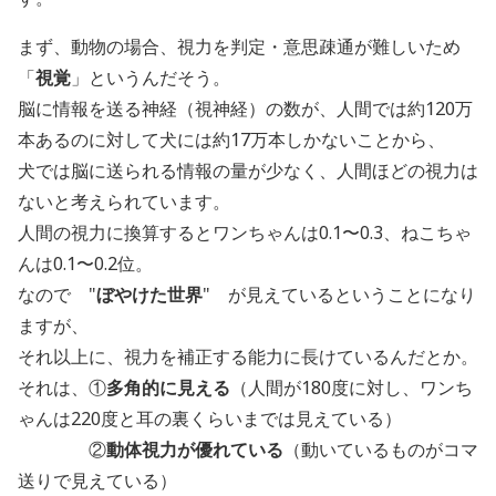
まず、動物の場合、視力を判定・意思疎通が難しいため
「
視覚
」というんだそう。
脳に情報を送る神経（視神経）の数が、人間では約120万
本あるのに対して犬には約17万本しかないことから、
犬では脳に送られる情報の量が少なく、人間ほどの視力は
ないと考えられています。
人間の視力に換算するとワンちゃんは0.1〜0.3、ねこちゃ
んは0.1〜0.2位。
なので "
ぼやけた世界
" が見えているということになり
ますが、
それ以上に、視力を補正する能力に長けているんだとか。
それは、①
多角的に見える
（人間が180度に対し、ワンち
ゃんは220度と耳の裏くらいまでは見えている）
②
動体視力が優れている
（動いているものがコマ
送りで見えている）