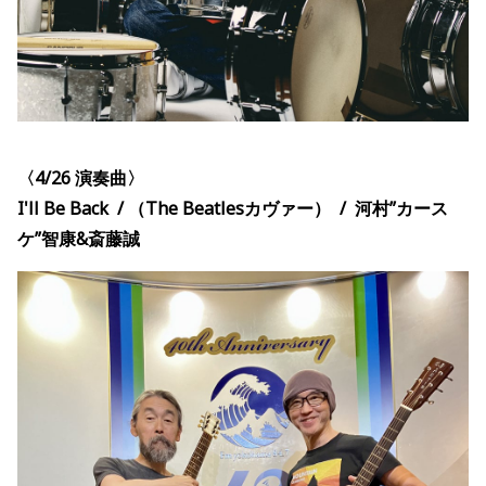
〈4/26
演奏
曲〉
I'll Be Back / （The Beatlesカヴァー） / 河村”カース
ケ”智康&斎藤誠