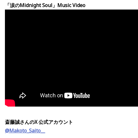
「涙のMidnight Soul」Music Video
斎藤誠さんのX 公式アカウント
@Makoto_Saito__