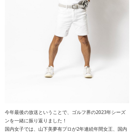
今年最後の放送ということで、ゴルフ界の
2023
年シーズ
ンを一緒に振り返りました！
国内女子では、
山下美夢有
プロが
2
年連続年間女王、
国内