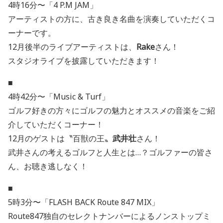
4時16分〜「4 P.M JAM」
アーティストの方に、古き良き名曲を演奏していただくコ
ーナーです。
12月後半のライブアーティストは、
Rake
さん！
スタジオライブを披露していただきます！
■
4時42分〜「Music & Turf」
ゴルフ好きの方々にゴルフの魅力とオススメの音楽をご紹
介していただくコーナー！
12月のゲストは〝百獣の王〟
武井壮
さん！
武井さんの考えるゴルフと人生とは…？ゴルファーの皆さ
ん、お聴き逃しなく！
■
5時3分〜「FLASH BACK Route 847 MIX」
Route847独自のセレクトナンバーによるノンストップミ