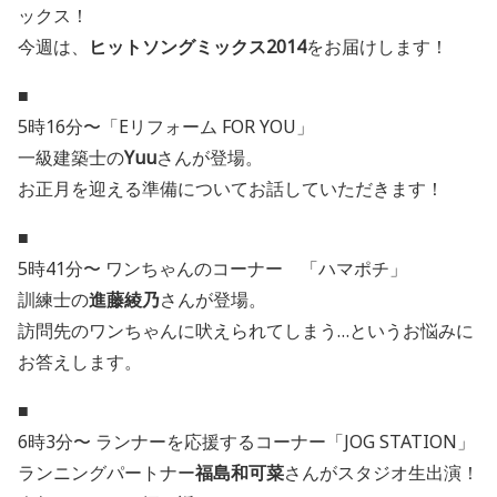
ックス！
今週は、
ヒットソングミックス2014
をお届けします！
■
5時16分〜「Eリフォーム FOR YOU」
一級建築士の
Yuu
さんが登場。
お正月を迎える準備についてお話していただきます！
■
5時41分〜 ワンちゃんのコーナー 「ハマポチ」
訓練士の
進藤綾乃
さんが登場。
訪問先のワンちゃんに吠えられてしまう…というお悩みに
お答えします。
■
6時3分〜 ランナーを応援するコーナー「JOG STATION」
ランニングパートナー
福島和可菜
さんがスタジオ生出演！