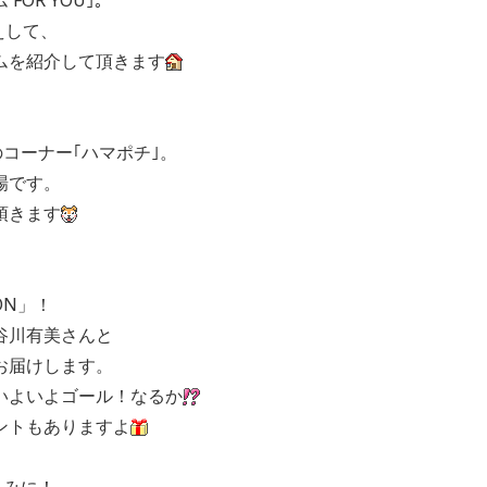
えして、
ムを紹介して頂きます
のコーナー｢ハマポチ｣。
場です。
頂きます
ON」！
谷川有美さんと
お届けします。
いよいよゴール！なるか
ントもありますよ
楽しみに！