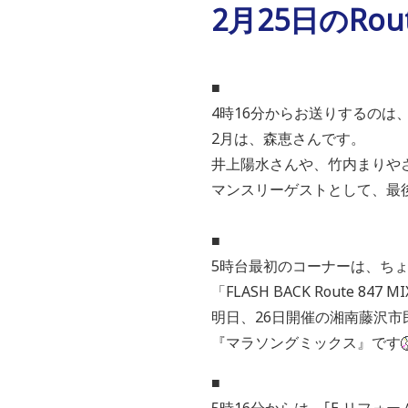
2月25日のRou
■
4時16分からお送りするのは、「4
2月は、森恵さんです。
井上陽水さんや、竹内まりや
マンスリーゲストとして、最
■
5時台最初のコーナーは、ち
「FLASH BACK Route 847 
明日、26日開催の湘南藤沢市
『マラソングミックス』です
■
5時16分からは、｢E リフォーム 