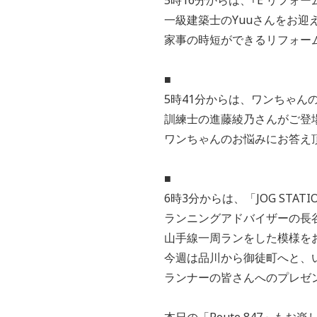
一級建築士のYuuさんをお迎
家事の時短ができるリフォー
■
5時41分からは、ワンちゃん
訓練士の進藤綾乃さんがご登
ワンちゃんのお悩みにお答え
■
6時3分からは、「JOG STATI
ランニングアドバイザーの長
山手線一周ランをした模様を
今週は品川から御徒町へと、
ランナーの皆さんへのプレゼ
本日の「Route 847」もお