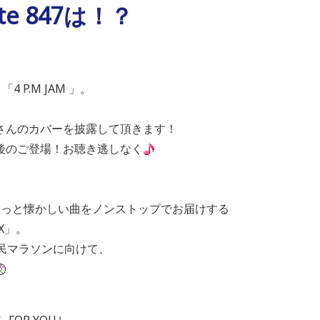
te 847は！？
 P.M JAM 」。
さんのカバーを披露して頂きます！
後のご登場！お聴き逃しなく
ょっと懐かしい曲をノンストップでお届けする
MIX」。
民マラソンに向けて、
FOR YOU｣。