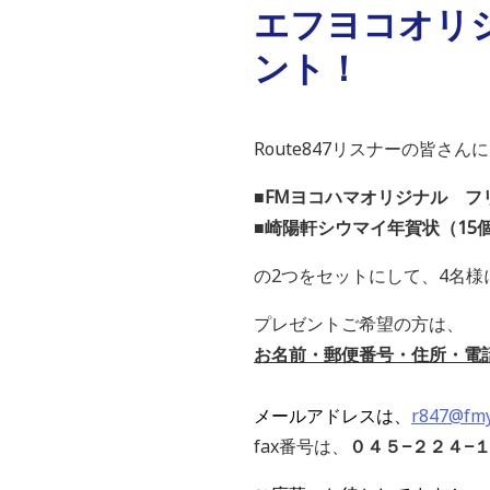
エフヨコオリ
ント！
Route847リスナーの皆さ
■FMヨコハマオリジナル 
■崎陽軒シウマイ年賀状（15
の2つをセットにして、4名様
プレゼントご希望の方は、
お名前・郵便番号・住所・電
メールアドレスは、
r847@fmy
fax番号は、
０４５−２２４−