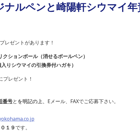
ジナルペンと崎陽軒シウマイ年
んにプレゼントがあります！
フリクションボール（消せるボールペン）
個入りシウマイの引換券付ハガキ）
にプレゼント！
話番号
と
を明記の上、
Eメール、FAXでご応募下さい。
okohama.co.jp
１０１９
です。