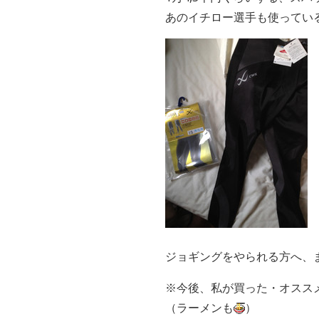
あのイチロー選手も使ってい
ジョギングをやられる方へ、
※今後、私が買った・オスス
（ラーメンも
）