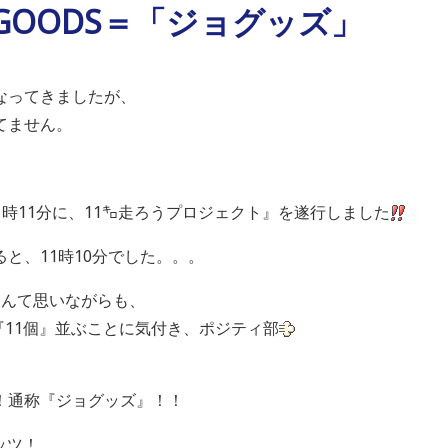
ON GOODS＝「ジョグッズ」
なってきましたが、
てません。
の11時11分に、11㌔走ろうプロジェクト』を遂行しました
と、11時10分でした。。。
なんて思いながらも、
、『11個』並ぶことに気付き、ポジティ部
！通称『ジョグッズ』！！
ッツ！