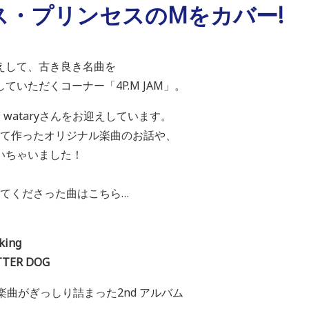
ス・プリンセスのMをカバー!
えして、古き良き名曲を
いただくコーナー「4P.M JAM」。
wataryさんをお迎えしています。
初めて作ったオリジナル楽曲のお話や、
いちゃいました！
露してくださった曲はこちら…
Talking
R BUTTER DOG
ル楽曲がぎっしり詰まった2nd アルバム