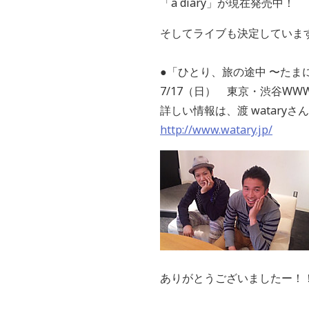
「a diary」が現在発売中！
そしてライブも決定していま
●「ひとり、旅の途中 〜たま
7/17（日） 東京・渋谷WW
詳しい情報は、渡 watar
http://www.watary.jp/
ありがとうございましたー！