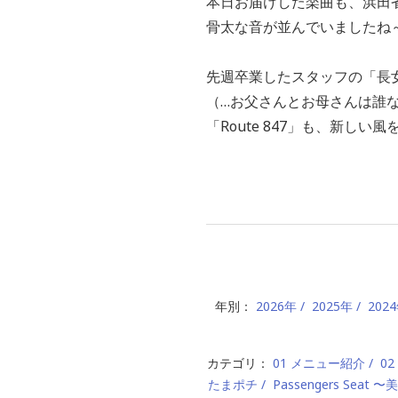
本日お届けした楽曲も、浜田省
骨太な音が並んでいましたね
先週卒業したスタッフの「長
（…お父さんとお母さんは誰
「Route 847」も、新し
年別：
2026年
2025年
202
カテゴリ：
01 メニュー紹介
0
たまポチ
Passengers Seat