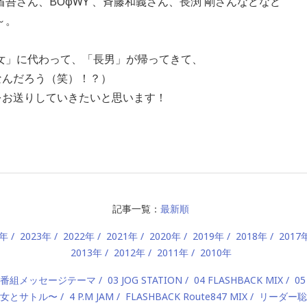
吾さん、BOφWY 、斉藤和義さん、長渕 剛さんなどなど
～。
女」に代わって、「長男」が帰ってきて、
なんだろう（笑）！？）
い風をお送りしていきたいと思います！
記事一覧：
最新順
4年
2023年
2022年
2021年
2020年
2019年
2018年
2017
2013年
2012年
2011年
2010年
2 番組メッセージテーマ
03 JOG STATION
04 FLASHBACK MIX
05
 〜美女とサトル〜
4 P.M JAM
FLASHBACK Route847 MIX
リーダー聡