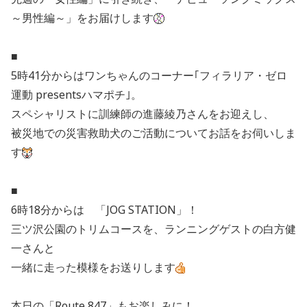
～男性編～」をお届けします
■
5時41分からはワンちゃんのコーナー｢フィラリア・ゼロ
運動 presentsハマポチ｣。
スペシャリストに訓練師の進藤綾乃さんをお迎えし、
被災地での災害救助犬のご活動についてお話をお伺いしま
す
■
6時18分からは 「JOG STATION」！
三ツ沢公園のトリムコースを、ランニングゲストの白方健
一さんと
一緒に走った模様をお送りします
本日の「Route 847」もお楽しみに！