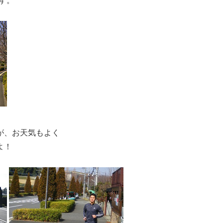
が、お天気もよく
よ！