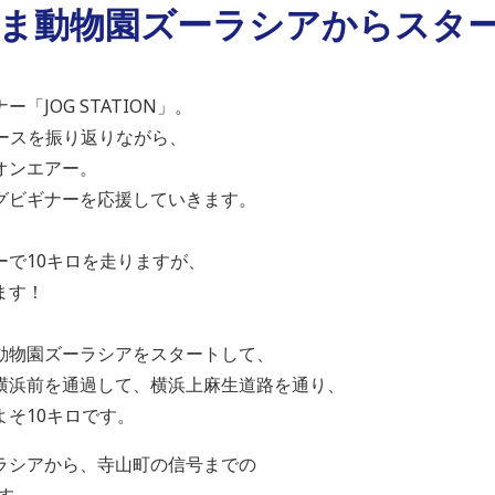
はま動物園ズーラシアからスタ
JOG STATION」。
ースを振り返りながら、
オンエアー。
グビギナーを応援していきます。
ーで10キロを走りますが、
ます！
動物園ズーラシアをスタートして、
横浜前を通過して、横浜上麻生道路を通り、
そ10キロです。
ラシアから、寺山町の信号までの
ます。