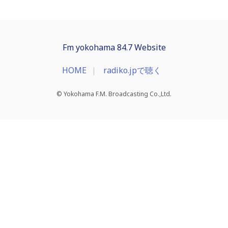
Fm yokohama 84.7 Website
HOME
radiko.jpで聴く
© Yokohama F.M. Broadcasting Co.,Ltd.