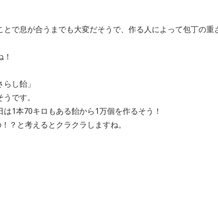
ことで息が合うまでも大変だそうで、作る人によって包丁の重
ね！
さらし飴」
そうです。
は1本70キロもある飴から1万個を作るそう！
の！？と考えるとクラクラしますね。