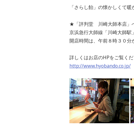
「さらし飴」の懐かしくて暖
★「評判堂 川崎大師本店」
京浜急行大師線「川崎大師駅
開店時間は、午前８時３０分
詳しくはお店のHPをご覧くだ
http://www.hyobando.co.jp/