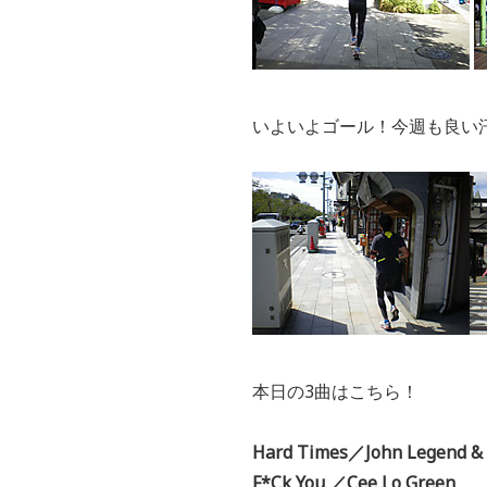
いよいよゴール！今週も良い
本日の3曲はこちら！
Hard Times／John Legend & T
F*Ck You ／Cee Lo Green