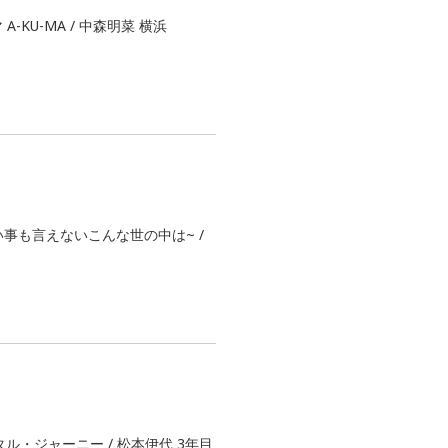
-KU-MA / 中森明菜 横浜
い事も言えないこんな世の中は~ /
ル・ジャーニー / 松本伊代 3年目