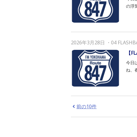
の浮気
2026年3月28日
・
04 FLASHB
【F
今日は
ね、春
前の10件