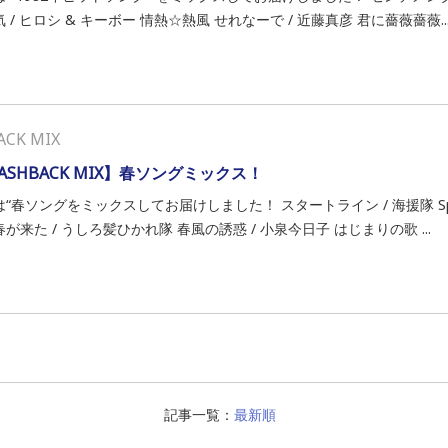
 / ヒロシ & キーボー 情熱☆熱風 せれなーで / 近藤真彦 君に薔薇薔薇..
ACK MIX
LASHBACK MIX】春ソングミックス！
“春ソングをミックスしてお届けしました！ スタートライン / 海援隊 Spri
が来た / うしろ髪ひかれ隊 春風の誘惑 / 小泉今日子 はじまりの歌 ...
記事一覧：
最新順