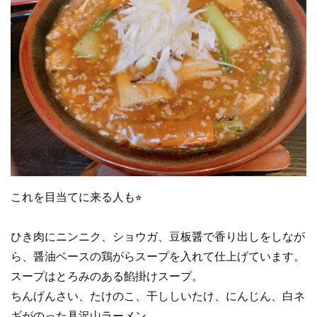
これを目当てに来る人も⭐︎
ひき肉にニンニク、ショウガ、豆板醤で香り出しをしなが
ら、醤油ベースの鶏がらスープを入れて仕上げています。
スープはとろみのある餡掛けスープ。
ちんげんさい、たけのこ、干ししいたけ、にんじん、白ネ
ギがのった具沢山ラーメン。