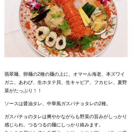
翡翠麺、卵麺の2種の麺の上に、オマール海老、本ズワイ
ガニ、あわび、生ホタテ貝、生キャビア、フカヒレ、夏野
菜がたっぷり！！
ソースは醤油タレ、中華風ガスパチョタレの2種。
ガスパチョのタレは爽やかながらも野菜の旨みがしっかり
感じられ、つるつるの麺にしっかり絡みます。