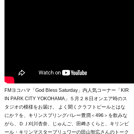
FMヨコハマ「God Bless Saturday」内人気コーナー「KIR
IN PARK CITY YOKOHAMA」５月２８日オンエア時のス
タジオの模様をお届け。 よく聞くクラフトビールとはな
にか？を、キリンスプリングバレー豊潤＜496＞を飲みな
がら、ＤＪ刈川杏奈、じゅんご、田﨑さくらと、キリンビ
ール・キリンマスターブリュワーの田山智広さんのトーク