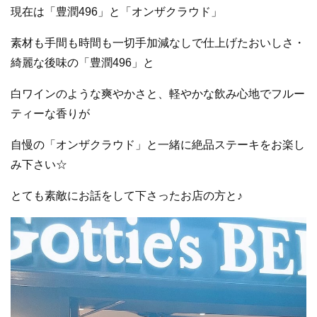
現在は
「豊潤496」と「オンザクラウド」
素材も手間も時間も一切手加減なしで仕上げた
おいしさ・
綺麗な後味
の
「
豊潤496
」
と
白ワインのような爽やかさと、軽やかな飲み心地で
フルー
ティーな香りが
自慢の「オンザクラウド」と一緒に絶品ステーキをお楽し
み下さい☆
とても素敵にお話をして下さったお店の方と♪